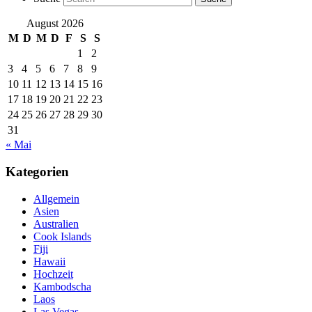
August 2026
M
D
M
D
F
S
S
1
2
3
4
5
6
7
8
9
10
11
12
13
14
15
16
17
18
19
20
21
22
23
24
25
26
27
28
29
30
31
« Mai
Kategorien
Allgemein
Asien
Australien
Cook Islands
Fiji
Hawaii
Hochzeit
Kambodscha
Laos
Las Vegas