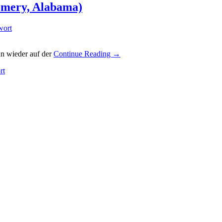
omery, Alabama)
wort
un wieder auf der
Continue Reading →
rt