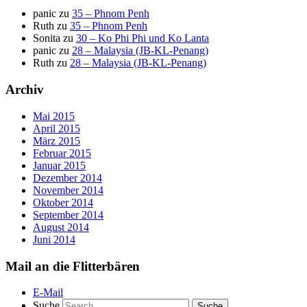
panic
zu
35 – Phnom Penh
Ruth
zu
35 – Phnom Penh
Sonita
zu
30 – Ko Phi Phi und Ko Lanta
panic
zu
28 – Malaysia (JB-KL-Penang)
Ruth
zu
28 – Malaysia (JB-KL-Penang)
Archiv
Mai 2015
April 2015
März 2015
Februar 2015
Januar 2015
Dezember 2014
November 2014
Oktober 2014
September 2014
August 2014
Juni 2014
Mail an die Flitterbären
E-Mail
Suche