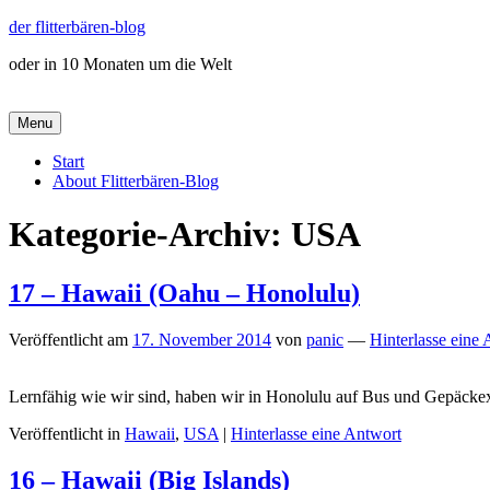
der flitterbären-blog
oder in 10 Monaten um die Welt
Menu
Hauptmenü
Start
About Flitterbären-Blog
Kategorie-Archiv:
USA
17 – Hawaii (Oahu – Honolulu)
Veröffentlicht am
17. November 2014
von
panic
—
Hinterlasse eine
Lernfähig wie wir sind, haben wir in Honolulu auf Bus und Gepäcke
Veröffentlicht in
Hawaii
,
USA
|
Hinterlasse eine Antwort
16 – Hawaii (Big Islands)