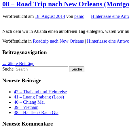
08 – Road Trip nach New Orleans (Montg
Veröffentlicht am
18. August 2014
von
panic
—
Hinterlasse eine Ant
Nach dem wir in Atlanta einen autofreien Tag einlegten, waren wir n
Veröffentlicht in
Roadtrip nach New Orleans
|
Hinterlasse eine Antwo
Beitragsnavigation
←
ältere Beiträge
Suche
Neueste Beiträge
42 – Thailand und Heimreise
41 – Luang Prabang (Laos)
40 – Chiang Mai
39 – Vietnam
38 – Ha Tien / Rach Gia
Neueste Kommentare